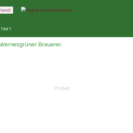
NTAKT
r Wernesgrüner Brauerei,
Proben